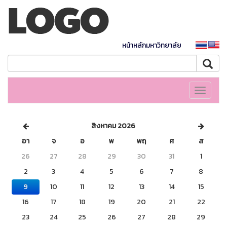
หน้าหลักมหาวิทยาลัย
Toggle
navigati
สิงหาคม 2026
อา
จ
อ
พ
พฤ
ศ
ส
26
27
28
29
30
31
1
2
3
4
5
6
7
8
9
10
11
12
13
14
15
16
17
18
19
20
21
22
23
24
25
26
27
28
29