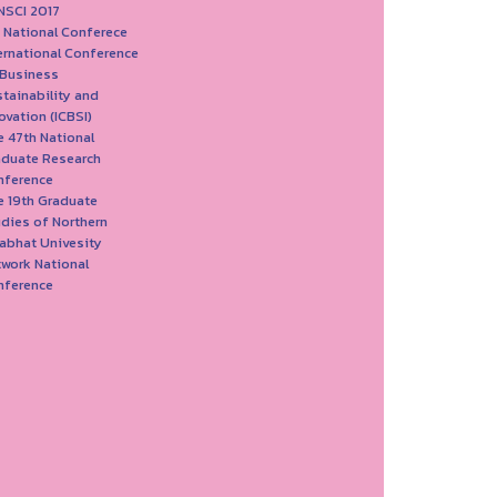
NSCI 2017
 National Conferece
ernational Conference
 Business
tainability and
ovation (ICBSI)
 47th National
aduate Research
nference
 19th Graduate
dies of Northern
abhat Univesity
work National
nference