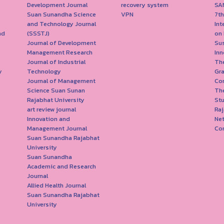
Development Journal
recovery system
SA
Suan Sunandha Science
VPN
7th
and Technology Journal
Int
nd
(SSSTJ)
on
Journal of Development
Sus
Management Research
Inn
Journal of Industrial
The
y
Technology
Gr
Journal of Management
Co
Science Suan Sunan
The
Rajabhat University
Stu
art review journal
Raj
Innovation and
Net
Management Journal
Co
Suan Sunandha Rajabhat
University
Suan Sunandha
Academic and Research
Journal
Allied Health Journal
Suan Sunandha Rajabhat
University