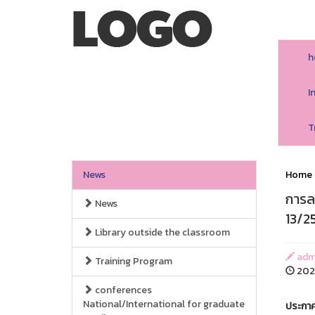
h
I
T
News
Home
การล
News
13/2
Library outside the classroom
adm
Training Program
2024
conferences
National/International for graduate
ประกา