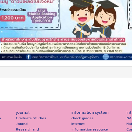
journal
information system
In
Na
h
Graduate Studies
check grades
Journal
Internet
Nat
Research and
information resource
Co