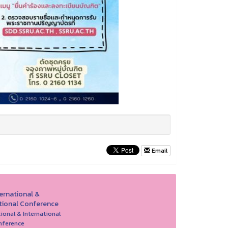
Email
ternational &
tional Conference
ional & International
nference