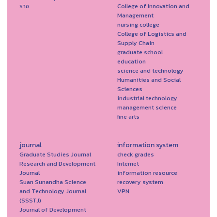
ราช
College of Innovation and
Management
nursing college
College of Logistics and
Supply Chain
graduate school
education
science and technology
Humanities and Social
Sciences
industrial technology
management science
fine arts
journal
information system
Graduate Studies Journal
check grades
Research and Development
Internet
Journal
information resource
Suan Sunandha Science
recovery system
and Technology Journal
VPN
(SSSTJ)
Journal of Development