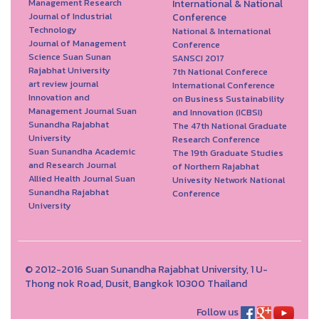
Management Research
International & National
Journal of Industrial
Conference
Technology
National & International
Journal of Management
Conference
Science Suan Sunan
SANSCI 2017
Rajabhat University
7th National Conferece
art review journal
International Conference
Innovation and
on Business Sustainability
Management Journal Suan
and Innovation (ICBSI)
Sunandha Rajabhat
The 47th National Graduate
University
Research Conference
Suan Sunandha Academic
The 19th Graduate Studies
and Research Journal
of Northern Rajabhat
Allied Health Journal Suan
Univesity Network National
Sunandha Rajabhat
Conference
University
© 2012-2016 Suan Sunandha Rajabhat University, 1 U-
Thong nok Road, Dusit, Bangkok 10300 Thailand
Follow us